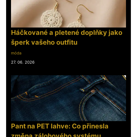
Háčkované a pletené doplňky jako
šperk vašeho outfitu
móda
27. 06. 2026
Pant na PET lahve: Co přinesla
změna zálohového systému