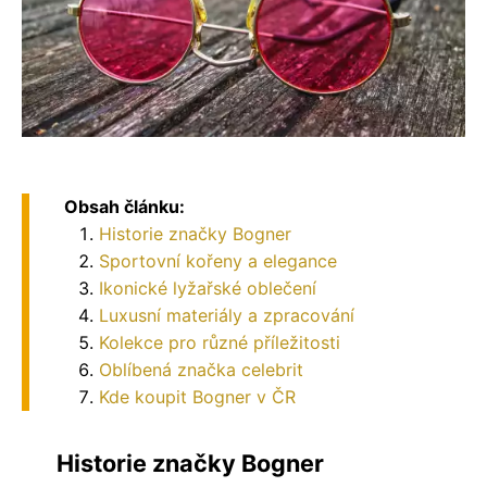
Obsah článku:
Historie značky Bogner
Sportovní kořeny a elegance
Ikonické lyžařské oblečení
Luxusní materiály a zpracování
Kolekce pro různé příležitosti
Oblíbená značka celebrit
Kde koupit Bogner v ČR
Historie značky Bogner