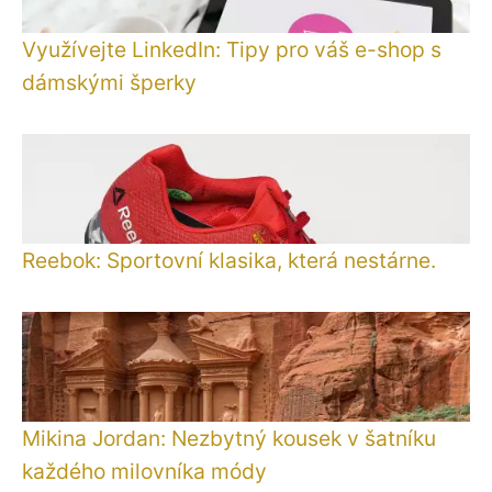
Využívejte LinkedIn: Tipy pro váš e-shop s
dámskými šperky
Reebok: Sportovní klasika, která nestárne.
Mikina Jordan: Nezbytný kousek v šatníku
každého milovníka módy