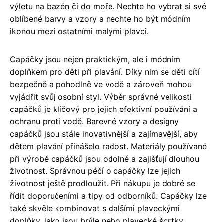
výletu na bazén či do moře. Nechte ho vybrat si své
oblíbené barvy a vzory a nechte ho být módním
ikonou mezi ostatními malými plavci.
Capáčky jsou nejen praktickým, ale i módním
doplňkem pro děti při plavání. Díky nim se děti cítí
bezpečně a pohodlně ve vodě a zároveň mohou
vyjádřit svůj osobní styl. Výběr správné velikosti
capáčků je klíčový pro jejich efektivní používání a
ochranu proti vodě. Barevné vzory a designy
capáčků jsou stále inovativnější a zajímavější, aby
dětem plavání přinášelo radost. Materiály používané
při výrobě capáčků jsou odolné a zajišťují dlouhou
životnost. Správnou péčí o capáčky lze jejich
životnost ještě prodloužit. Při nákupu je dobré se
řídit doporučeními a tipy od odborníků. Capáčky lze
také skvěle kombinovat s dalšími plaveckými
doplňky, jako jsou brýle nebo plavecké šortky.