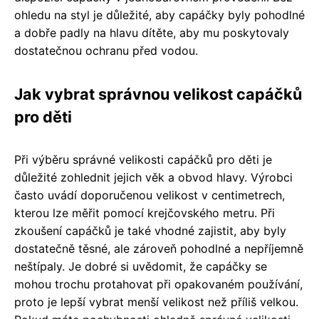
ohledu na styl je důležité, aby capáčky byly pohodlné
a dobře padly na hlavu dítěte, aby mu poskytovaly
dostatečnou ochranu před vodou.
Jak vybrat správnou velikost capáčků
pro děti
Při výběru správné velikosti capáčků pro děti je
důležité zohlednit jejich věk a obvod hlavy. Výrobci
často uvádí doporučenou velikost v centimetrech,
kterou lze měřit pomocí krejčovského metru. Při
zkoušení capáčků je také vhodné zajistit, aby byly
dostatečně těsné, ale zároveň pohodlné a nepříjemně
neštípaly. Je dobré si uvědomit, že capáčky se
mohou trochu protahovat při opakovaném používání,
proto je lepší vybrat menší velikost než příliš velkou.