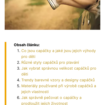
Obsah článku:
Co jsou capáčky a jaké jsou jejich výhody
pro děti
Různé styly capáčků pro plavání
Jak vybrat správnou velikost capáčků pro
děti
Trendy barevné vzory a designy capáčků
Materiály používané při výrobě capáčků a
jejich vlastnosti
Jak správně pečovat o capáčky a
prodloužit jejich životnost