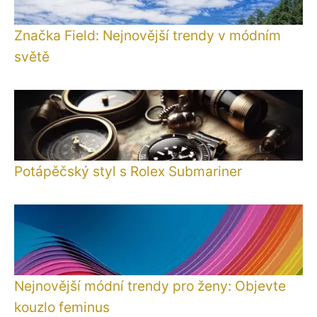
Značka Field: Nejnovější trendy v módním
světě
Potápěčský styl s Rolex Submariner
Nejnovější módní trendy pro ženy: Objevte
kouzlo feminus