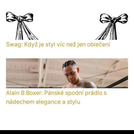
Swag: Když je styl víc než jen oblečení
Alain B Boxer: Pánské spodní prádlo s
nádechem elegance a stylu