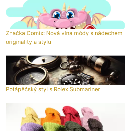
Značka Comix: Nová vlna módy s nádechem
originality a stylu
Potápěčský styl s Rolex Submariner