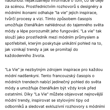
nabídnout nejaktuálnější informace o tom, co se děje
za scénou. Prostřednictvím rozhovorů s designéry a
módními ikonami odhaluje "la vie" jejich inspirace,
tvůrčí procesy a vizi. Tímto způsobem časopis
umožňuje čtenářkám nahlédnout do tajemného světa
módy a lépe porozumět jeho fungování. "La vie" tak
slouží jako prostředník mezi módním průmyslem a
spotřebiteli, kterým poskytuje unikátní pohled na to,
jak vznikají trendy a jak se promítají do
každodenního života.
"La Vie" je nezbytným zdrojem inspirace pro každou
módní nadšenkyni. Tento francouzský časopis o
módních trendech nabízí jedinečný pohled do světa
módy a umožňuje čtenářkám být vždy krok před
ostatními. Díky "La Vie" můžete objevovat nejnovější
módní trendy, inspirovat se stylovými tipy od
odborníků a sledovat exkluzivní rozhovory s módními