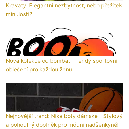
Kravaty: Elegantní nezbytnost, nebo přežitek
minulosti?
Nová kolekce od bombat: Trendy sportovní
oblečení pro každou ženu
Nejnovější trend: Nike boty dámské - Stylový
a pohodlný doplněk pro módní nadšenkyně!