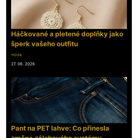
Háčkované a pletené doplňky jako
šperk vašeho outfitu
móda
27. 06. 2026
Pant na PET lahve: Co přinesla
změna zálohového systému