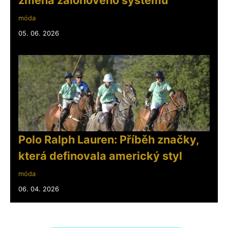
móda
05. 06. 2026
Polo Ralph Lauren: Příběh značky,
která definovala americký styl
móda
06. 04. 2026