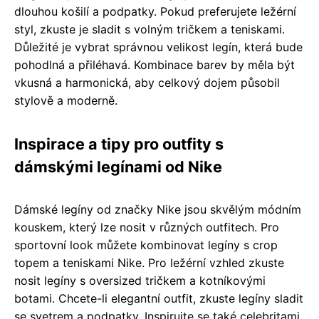
dlouhou košilí a podpatky. Pokud preferujete ležérní
styl, zkuste je sladit s volným tričkem a teniskami.
Důležité je vybrat správnou velikost legín, která bude
pohodlná a přiléhavá. Kombinace barev by měla být
vkusná a harmonická, aby celkový dojem působil
stylově a moderně.
Inspirace a tipy pro outfity s
dámskými legínami od Nike
Dámské legíny od značky Nike jsou skvělým módním
kouskem, který lze nosit v různých outfitech. Pro
sportovní look můžete kombinovat legíny s crop
topem a teniskami Nike. Pro ležérní vzhled zkuste
nosit legíny s oversized tričkem a kotníkovými
botami. Chcete-li elegantní outfit, zkuste legíny sladit
se svetrem a podpatky. Inspirujte se také celebritami,