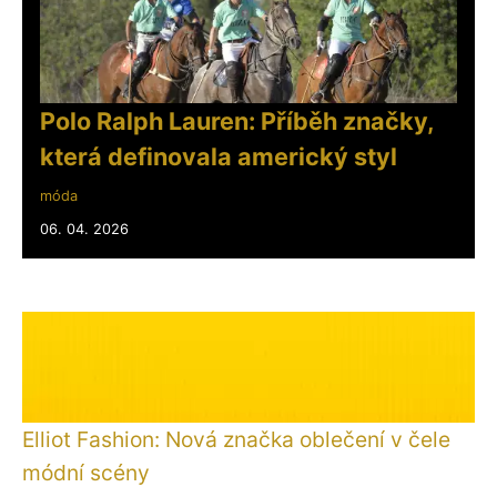
Polo Ralph Lauren: Příběh značky,
která definovala americký styl
móda
06. 04. 2026
Elliot Fashion: Nová značka oblečení v čele
módní scény