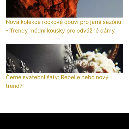
Nová kolekce rockové obuvi pro jarní sezónu
- Trendy módní kousky pro odvážné dámy
Černé svatební šaty: Rebelie nebo nový
trend?