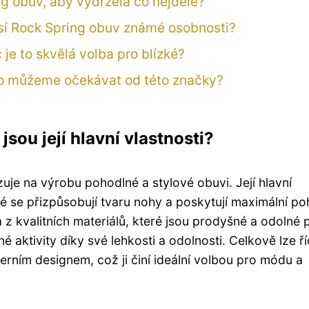
g obuv, aby vydržela co nejdéle?
nosí Rock Spring obuv známé osobnosti?
 je to skvělá volba pro blízké?
Co můžeme očekávat od této značky?
jsou její hlavní vlastnosti?
zuje na výrobu pohodlné a stylové obuvi. Její hlavní
eré se přizpůsobují tvaru nohy a poskytují maximální po
z kvalitních materiálů, které jsou prodyšné a odolné p
 aktivity díky své lehkosti a odolnosti. Celkově lze ří
ním designem, což ji činí ideální volbou pro módu a