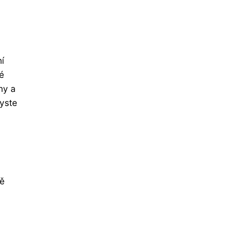
í
é
ny a
byste
ně