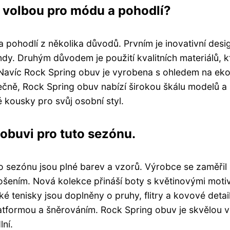
í volbou pro módu a pohodlí?
 pohodlí z několika důvodů. Prvním je inovativní desi
dy. Druhým důvodem je použití kvalitních materiálů, k
 Navíc Rock Spring obuv je vyrobena s ohledem na ekol
nečně, Rock Spring obuv nabízí širokou škálu modelů a
é kousky pro svůj osobní styl.
 obuvi pro tuto sezónu.
to sezónu jsou plné barev a vzorů. Výrobce se zaměřil
ením. Nová kolekce přináší boty s květinovými motiv
 tenisky jsou doplněny o pruhy, flitry a kovové detail
platformou a šněrováním. Rock Spring obuv je skvělou 
lní.