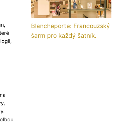
gn,
Blancheporte: Francouzský
teré
šarm pro každý šatník.
ogii,
 na
y,
y.
volbou