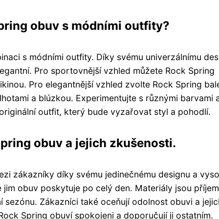
ring obuv s módními outfity?
naci s módními outfity. Díky svému univerzálnímu des
egantní. Pro sportovnější vzhled můžete Rock Spring
kinou. Pro elegantnější vzhled zvolte Rock Spring bal
alhotami a blúzkou. Experimentujte s různými barvami 
originální outfit, který bude vyzařovat styl a pohodlí.
ring obuv a jejich zkušenosti.
mezi zákazníky díky svému jedinečnému designu a vys
é jim obuv poskytuje po celý den. Materiály jsou příje
í sezónu. Zákazníci také oceňují odolnost obuvi a jejic
ock Spring obuví spokojeni a doporučují ji ostatním.