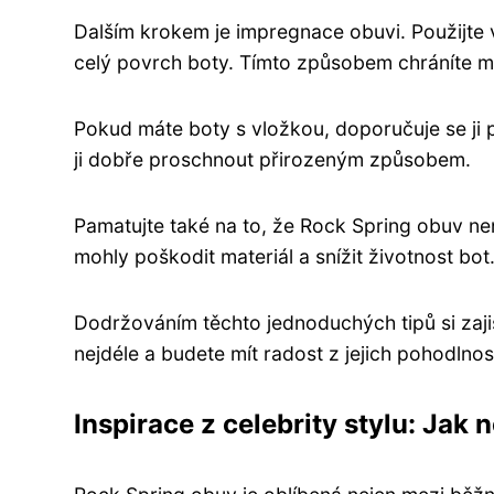
Dalším krokem je impregnace obuvi. Použijte 
celý povrch boty. Tímto způsobem chráníte ma
Pokud máte boty s vložkou, doporučuje se ji 
ji dobře proschnout přirozeným způsobem.
Pamatujte také na to, že Rock Spring obuv ne
mohly poškodit materiál a snížit životnost bot
Dodržováním těchto jednoduchých tipů si zaji
nejdéle a budete mít radost z jejich pohodlnost
Inspirace z celebrity stylu: Ja