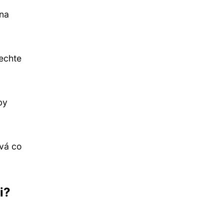
 na
echte
by
ová co
i?