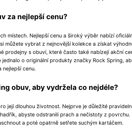
uv za nejlepší cenu?
 místech. Nejlepší cenu a široký výběr nabízí oficiáln
i můžete vybrat z nejnovější kolekce a získat výhodn
ané prodejny s obuví, které často také nabízejí akční ce
se jednalo o originální produkty značky Rock Spring, a
a nejlepší cenu.
ng obuv, aby vydržela co nejdéle?
o její dlouhou životnost. Nejprve je důležité pravidel
hadřík, abyste odstranili prach a nečistoty z povrchu.
uschnout a poté opatrně setřete suchým kartáčem.