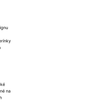
ignu
erínky
a
oké
mné na
h