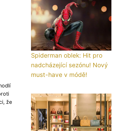
Spiderman oblek: Hit pro
nadcházející sezónu! Nový
must-have v módě!
hodlí
roti
ci, že