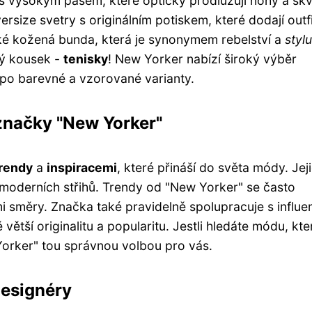
y s vysokým pasem, které opticky prodlužují nohy a skv
ersize svetry s originálním potiskem, které dodají outf
aké kožená bunda, která je synonymem rebelství a
stylu
ý kousek -
tenisky
! New Yorker nabízí široký výběr
 po barevné a vzorované varianty.
značky "New Yorker"
rendy
a
inspiracemi
, které přináší do světa módy. Jej
 moderních střihů. Trendy od "New Yorker" se často
mi směry. Značka také pravidelně spolupracuje s influe
větší originalitu a popularitu. Jestli hledáte módu, kte
Yorker" tou správnou volbou pro vás.
designéry