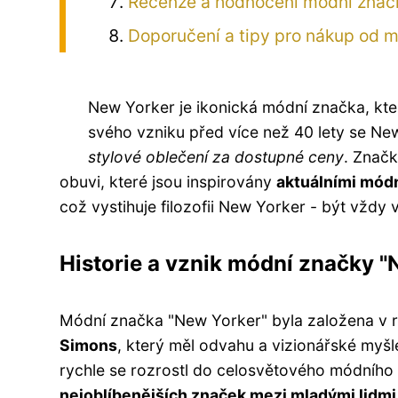
Recenze a hodnocení módní znač
Doporučení a tipy pro nákup od 
New Yorker je ikonická módní značka, kt
svého vzniku před více než 40 lety se New 
stylové oblečení za dostupné ceny
. Značk
obuvi, které jsou inspirovány
aktuálními mód
což vystihuje filozofii New Yorker - být vždy 
Historie a vznik módní značky "
Módní značka "New Yorker" byla založena v r
Simons
, který měl odvahu a vizionářské myšl
rychle se rozrostl do celosvětového módního
nejoblíbenějších značek mezi mladými lidmi