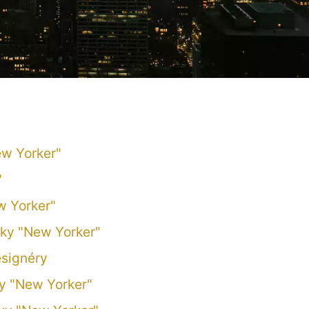
ew Yorker"
"
w Yorker"
čky "New Yorker"
esignéry
y "New Yorker"