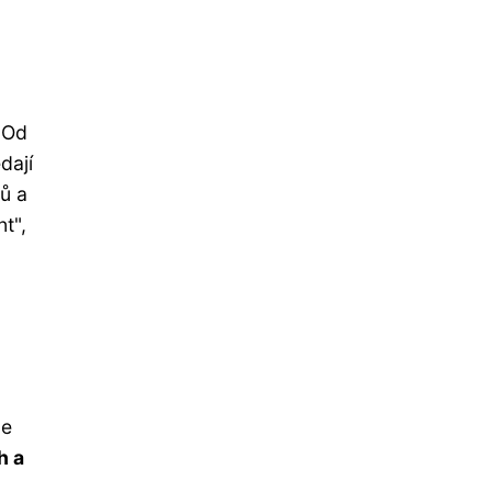
 Od
dají
ů a
t",
le
h a