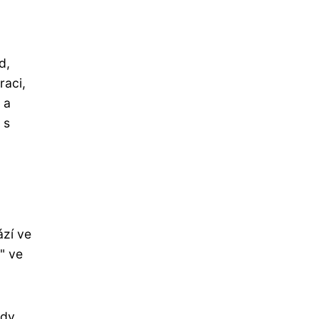
d,
raci,
 a
 s
ází ve
" ve
ndy