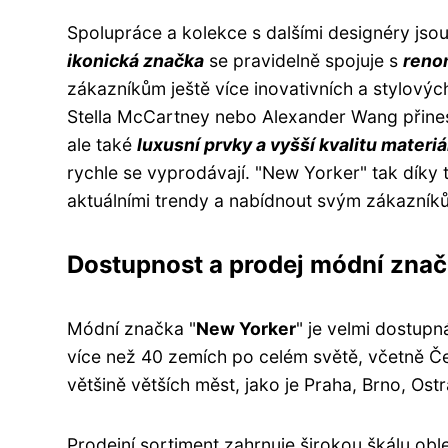
Spolupráce a kolekce s dalšími designéry jso
ikonická značka
se pravidelně spojuje s
reno
zákazníkům ještě více inovativních a stylovýc
Stella McCartney nebo Alexander Wang přinesl
ale také
luxusní prvky a vyšší kvalitu materiá
rychle se vyprodávají. "New Yorker" tak díky
aktuálními trendy a nabídnout svým zákazník
Dostupnost a prodej módní znač
Módní značka "
New Yorker
" je velmi dostupn
více než 40 zemích po celém světě, včetně Č
většině větších měst, jako je Praha, Brno, Ost
Prodejní sortiment zahrnuje širokou škálu obl