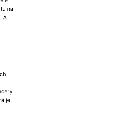
ěle
itu na
. A
ich
ncery
rá je