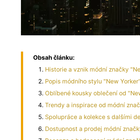
Obsah článku:
Historie a vznik módní značky "N
Popis módního stylu "New Yorker
Oblíbené kousky oblečení od "Ne
Trendy a inspirace od módní zna
Spolupráce a kolekce s dalšími d
Dostupnost a prodej módní značk