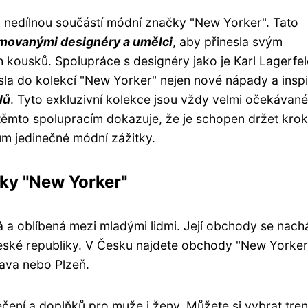
u nedílnou součástí módní značky "New Yorker". Tato
movanými designéry a umělci
, aby přinesla svým
h kousků. Spolupráce s designéry jako je Karl Lagerfel
a do kolekcí "New Yorker" nejen nové nápady a inspi
lů
. Tyto exkluzivní kolekce jsou vždy velmi očekávané
 těmto spolupracím dokazuje, že je schopen držet krok
ům jedinečné módní zážitky.
ky "New Yorker"
á a oblíbená mezi mladými lidmi. Její obchody se nach
eské republiky. V Česku najdete obchody "New Yorker
rava nebo Plzeň.
ečení a doplňků pro muže i ženy. Můžete si vybrat tre