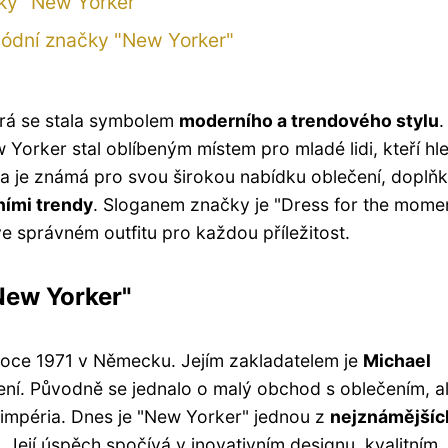
ky "New Yorker"
módní značky "New Yorker"
erá se stala symbolem
moderního a trendového stylu
.
Yorker stal oblíbeným místem pro mladé lidi, kteří hle
a je známá pro svou širokou nabídku oblečení, doplňk
ními trendy
. Sloganem značky je "Dress for the momen
ve správném outfitu pro každou příležitost.
New Yorker"
oce 1971 v Německu. Jejím zakladatelem je
Michael
ení. Původně se jednalo o malý obchod s oblečením, a
 impéria. Dnes je "New Yorker" jednou z
nejznámějšíc
. Její úspěch spočívá v inovativním designu, kvalitním