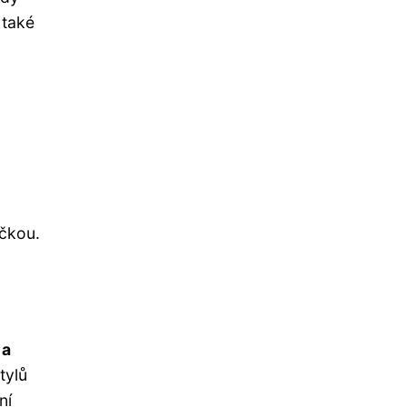
 také
ačkou.
 a
tylů
ní