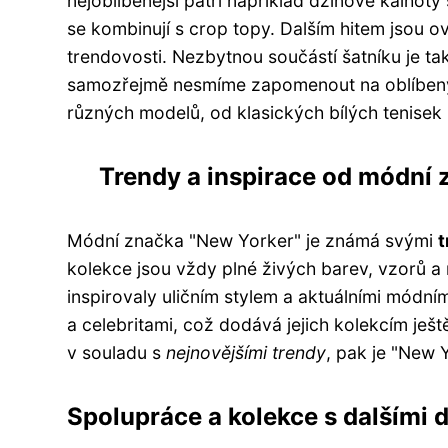
nejoblíbenější patří například džínové kalhot
se kombinují s crop topy. Dalším hitem jsou ov
trendovosti. Nezbytnou součástí šatníku je t
samozřejmě nesmíme zapomenout na oblíben
různých modelů, od klasických bílých tenisek
Trendy a inspirace od módní 
Módní značka "New Yorker" je známá svými
t
kolekce jsou vždy plné živých barev, vzorů a
inspirovaly uličním stylem a aktuálními módní
a celebritami, což dodává jejich kolekcím ještě 
v souladu s
nejnovějšími trendy
, pak je "New 
Spolupráce a kolekce s dalšími 