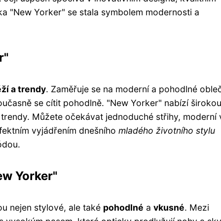
ka "New Yorker" se stala symbolem modernosti a
r"
ží a trendy
. Zaměřuje se na moderní a pohodlné oble
 současně se cítit pohodlně. "New Yorker" nabízí široko
ní trendy. Můžete očekávat jednoduché střihy, moderní
rfektním vyjádřením dnešního
mladého životního stylu
ódou.
ew Yorker"
u nejen stylové, ale také
pohodlné
a
vkusné
. Mezi