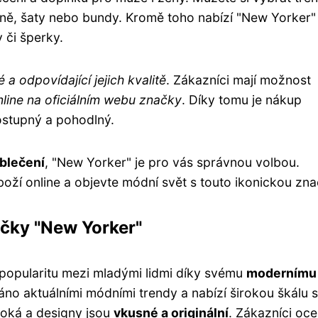
ukně, šaty nebo bundy. Kromě toho nabízí "New Yorker"
 či šperky.
é a odpovídající jejich kvalitě
. Zákazníci mají možnost
nline na oficiálním webu značky
. Díky tomu je nákup
stupný a pohodlný.
blečení
, "New Yorker" je pro vás správnou volbou.
boží online a objevte módní svět s touto ikonickou zn
čky "New Yorker"
 popularitu mezi mladými lidmi díky svému
modernímu
váno aktuálními módními trendy a nabízí širokou škálu s
ysoká a designy jsou
vkusné a originální
. Zákazníci oce