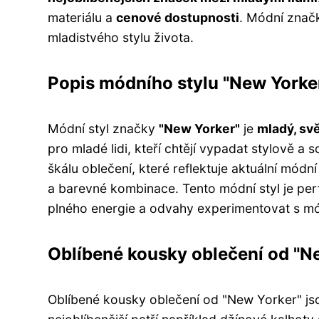
materiálu a
cenové dostupnosti
. Módní znač
mladistvého stylu života.
Popis módního stylu "New Yorke
Módní styl značky
"New Yorker"
je
mladý, svě
pro mladé lidi, kteří chtějí vypadat stylově a
škálu oblečení, které reflektuje aktuální mód
a barevné kombinace. Tento módní styl je pe
plného energie a odvahy experimentovat s m
Oblíbené kousky oblečení od "N
Oblíbené kousky oblečení od "New Yorker" jso