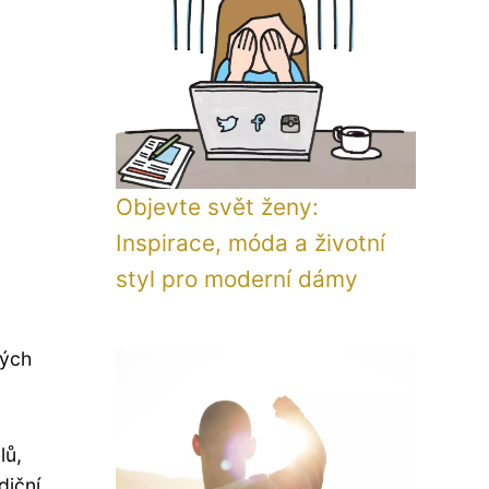
Objevte svět ženy:
Inspirace, móda a životní
styl pro moderní dámy
kých
lů,
diční