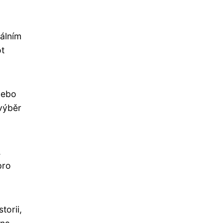
iálním
ot
nebo
výběr
.
pro
torii,