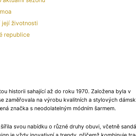
 aktuální sezónu
Samoa
ejí životnosti
é republice
 historii sahající až do roku 1970. Založena byla v
e zaměřovala na výrobu kvalitních a stylových dáms
nešená značka s neodolatelným módním šarmem.
šířila svou nabídku o různé druhy obuvi, včetně sandá
ign je vždy inovativní a trendy, přičemž kombinuje tra