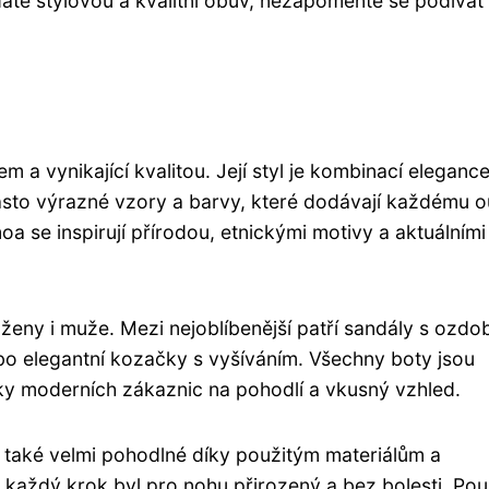
áte stylovou a kvalitní obuv, nezapomeňte se podívat
 vynikající kvalitou. Její styl je kombinací elegance
sto výrazné vzory a barvy, které dodávají každému ou
oa se inspirují přírodou, etnickými motivy a aktuálními
ženy i muže. Mezi nejoblíbenější patří sandály s ozd
bo elegantní kozačky s vyšíváním. Všechny boty jsou
ky moderních zákaznic na pohodlí a vkusný vzhled.
 také velmi pohodlné díky použitým materiálům a
každý krok byl pro nohu přirozený a bez bolesti. Použ