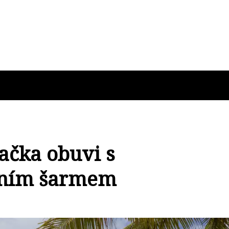
ačka obuvi s
dním šarmem