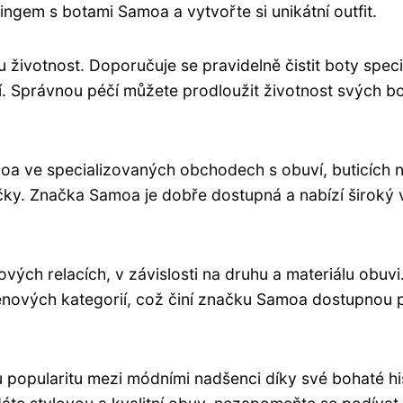
ingem s botami Samoa a vytvořte si unikátní outfit.
u životnost. Doporučuje se pravidelně čistit boty spec
tí. Správnou péčí můžete prodloužit životnost svých b
oa ve specializovaných obchodech s obuví, buticích 
čky. Značka Samoa je dobře dostupná a nabízí široký 
ých relacích, v závislosti na druhu a materiálu obuvi
cenových kategorií, což činí značku Samoa dostupnou 
popularitu mezi módními nadšenci díky své bohaté his