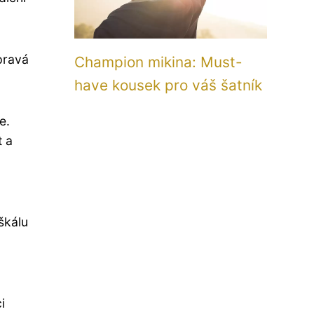
pravá
Champion mikina: Must-
have kousek pro váš šatník
e.
t a
škálu
i