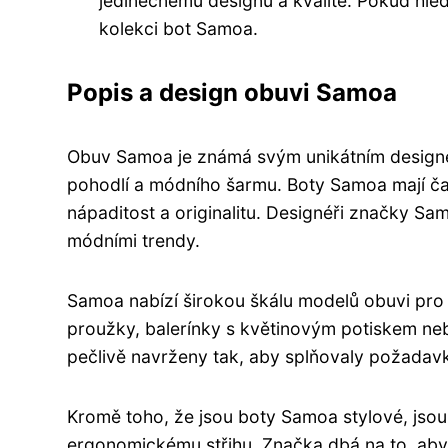
jedinečnému designu a kvalitě. Pokud hled
kolekci bot Samoa.
Popis a design obuvi Samoa
Obuv Samoa je známá svým unikátním designem a
pohodlí a módního šarmu. Boty Samoa mají ča
nápaditost a originalitu. Designéři značky Sam
módními trendy.
Samoa nabízí širokou škálu modelů obuvi pro 
proužky, balerínky s květinovým potiskem ne
pečlivě navrženy tak, aby splňovaly požadav
Kromě toho, že jsou boty Samoa stylové, jsou
ergonomickému střihu. Značka dbá na to, aby 