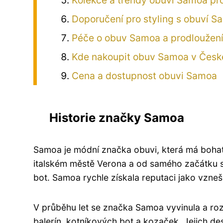
Kolekce a trendy obuvi Samoa pro
Doporučení pro styling s obuví 
Péče o obuv Samoa a prodloužení j
Kde nakoupit obuv Samoa v Česk
Cena a dostupnost obuvi Samoa
Historie značky Samoa
Samoa je módní značka obuvi, která má bohatou
italském městě Verona a od samého začátku s
bot. Samoa rychle získala reputaci jako vz
V průběhu let se značka Samoa vyvinula a roz
balerín, kotníkových bot a kozaček. Jejich des