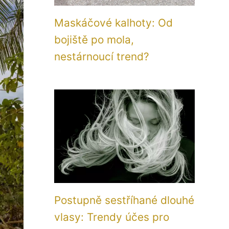
Maskáčové kalhoty: Od
bojiště po mola,
nestárnoucí trend?
Postupně sestříhané dlouhé
vlasy: Trendy účes pro