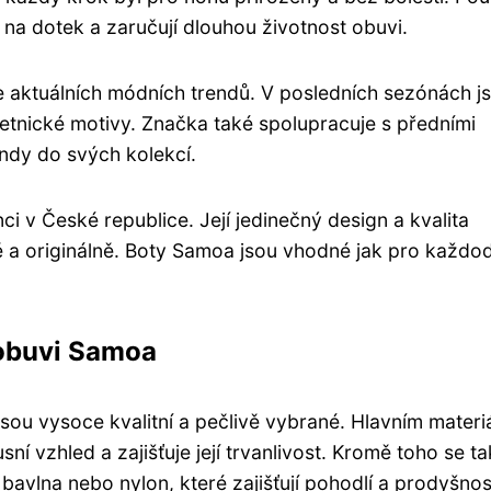
 na dotek a zaručují dlouhou životnost obuvi.
e aktuálních módních trendů. V posledních sezónách j
 etnické motivy. Značka také spolupracuje s předními
endy do svých kolekcí.
 v České republice. Její jedinečný design a kvalita
vě a originálně. Boty Samoa jsou vhodné jak pro každo
 obuvi Samoa
sou vysoce kvalitní a pečlivě vybrané. Hlavním materi
í vzhled a zajišťuje její trvanlivost. Kromě toho se t
ad bavlna nebo nylon, které zajišťují pohodlí a prodyšnos