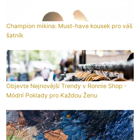
Champion mikina: Must-have kousek pro váš
šatník
Objevte Nejnovější Trendy v Ronnie Shop -
Módní Poklady pro Každou Ženu