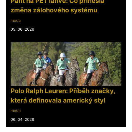
Pant na PET lahve: Co přinesla
změna zálohového systému
móda
05. 06. 2026
Polo Ralph Lauren: Příběh značky,
která definovala americký styl
móda
06. 04. 2026