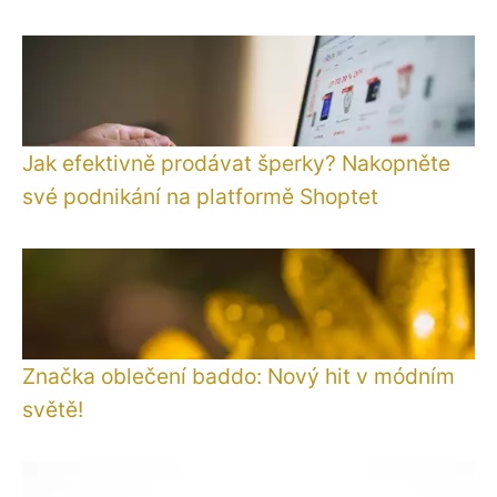
Jak efektivně prodávat šperky? Nakopněte
své podnikání na platformě Shoptet
Značka oblečení baddo: Nový hit v módním
světě!