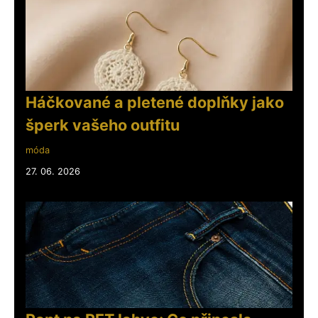
Háčkované a pletené doplňky jako
šperk vašeho outfitu
móda
27. 06. 2026