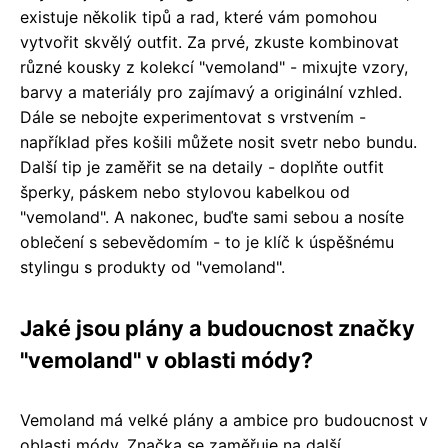
existuje několik tipů a rad, které vám pomohou
vytvořit skvělý outfit. Za prvé, zkuste kombinovat
různé kousky z kolekcí "vemoland" - mixujte vzory,
barvy a materiály pro zajímavý a originální vzhled.
Dále se nebojte experimentovat s vrstvením -
například přes košili můžete nosit svetr nebo bundu.
Další tip je zaměřit se na detaily - doplňte outfit
šperky, páskem nebo stylovou kabelkou od
"vemoland". A nakonec, buďte sami sebou a nosíte
oblečení s sebevědomím - to je klíč k úspěšnému
stylingu s produkty od "vemoland".
Jaké jsou plány a budoucnost značky
"vemoland" v oblasti módy?
Vemoland má velké plány a ambice pro budoucnost v
oblasti módy. Značka se zaměřuje na další