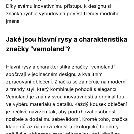
Díky svému inovativnímu přístupu k designu si
značka rychle vybudovala pověst trendy módního
jména.
Jaké jsou hlavní rysy a charakteristika
značky "vemoland"?
Hlavní rysy a charakteristika značky "vemoland"
spočívají v jedinečném designu a kvalitním
zpracování oblečení. Značka se zaměřuje na moderní
a trendy styl, který kombinuje pohodlí s elegancí.
Vemoland je známý svou inovativností a originalitou
ve výběru materiálů a detailů. Každý kousek oblečení
je pečlivě navržen tak, aby podtrhoval osobnost
nositele a dodal mu sebevědomí. Kromě toho, značka
klade důraz na udržitelnost a ekologické hodnoty,
což ji činí oblíbenou mezi zákazníky, kteří dbají na