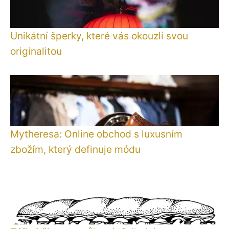
Unikátní šperky, které vás okouzlí svou
originalitou
Mytheresa: Online obchod s luxusním
zbožím, který definuje módu