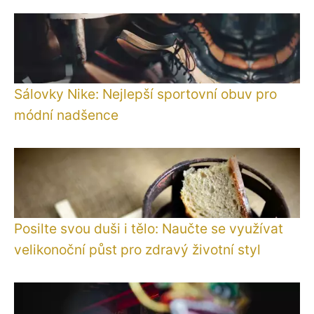
Sálovky Nike: Nejlepší sportovní obuv pro
módní nadšence
Posilte svou duši i tělo: Naučte se využívat
velikonoční půst pro zdravý životní styl