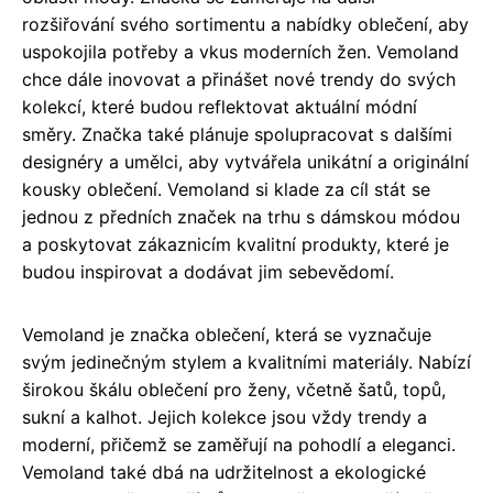
rozšiřování svého sortimentu a nabídky oblečení, aby
uspokojila potřeby a vkus moderních žen. Vemoland
chce dále inovovat a přinášet nové trendy do svých
kolekcí, které budou reflektovat aktuální módní
směry. Značka také plánuje spolupracovat s dalšími
designéry a umělci, aby vytvářela unikátní a originální
kousky oblečení. Vemoland si klade za cíl stát se
jednou z předních značek na trhu s dámskou módou
a poskytovat zákaznicím kvalitní produkty, které je
budou inspirovat a dodávat jim sebevědomí.
Vemoland je značka oblečení, která se vyznačuje
svým jedinečným stylem a kvalitními materiály. Nabízí
širokou škálu oblečení pro ženy, včetně šatů, topů,
sukní a kalhot. Jejich kolekce jsou vždy trendy a
moderní, přičemž se zaměřují na pohodlí a eleganci.
Vemoland také dbá na udržitelnost a ekologické