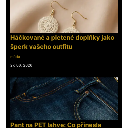
Háčkované a pletené doplňky jako
šperk vašeho outfitu
móda
27. 06. 2026
Pant na PET lahve: Co přinesla