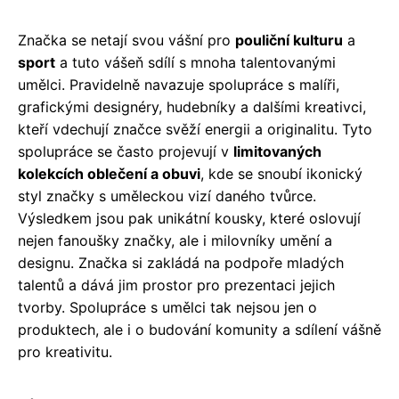
Značka se netají svou vášní pro
pouliční kulturu
a
sport
a tuto vášeň sdílí s mnoha talentovanými
umělci. Pravidelně navazuje spolupráce s malíři,
grafickými designéry, hudebníky a dalšími kreativci,
kteří vdechují značce svěží energii a originalitu. Tyto
spolupráce se často projevují v
limitovaných
kolekcích oblečení a obuvi
, kde se snoubí ikonický
styl značky s uměleckou vizí daného tvůrce.
Výsledkem jsou pak unikátní kousky, které oslovují
nejen fanoušky značky, ale i milovníky umění a
designu. Značka si zakládá na podpoře mladých
talentů a dává jim prostor pro prezentaci jejich
tvorby. Spolupráce s umělci tak nejsou jen o
produktech, ale i o budování komunity a sdílení vášně
pro kreativitu.