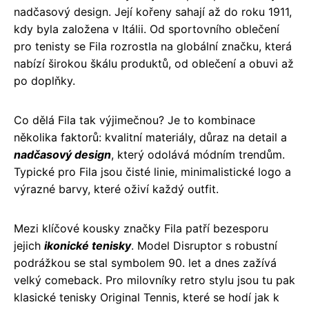
nadčasový design. Její kořeny sahají až do roku 1911,
kdy byla založena v Itálii. Od sportovního oblečení
pro tenisty se Fila rozrostla na globální značku, která
nabízí širokou škálu produktů, od oblečení a obuvi až
po doplňky.
Co dělá Fila tak výjimečnou? Je to kombinace
několika faktorů: kvalitní materiály, důraz na detail a
nadčasový design
, který odolává módním trendům.
Typické pro Fila jsou čisté linie, minimalistické logo a
výrazné barvy, které oživí každý outfit.
Mezi klíčové kousky značky Fila patří bezesporu
jejich
ikonické tenisky
. Model Disruptor s robustní
podrážkou se stal symbolem 90. let a dnes zažívá
velký comeback. Pro milovníky retro stylu jsou tu pak
klasické tenisky Original Tennis, které se hodí jak k