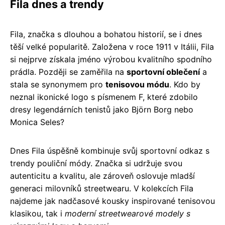
Fila dnes a trendy
Fila, značka s dlouhou a bohatou historií, se i dnes
těší velké popularitě. Založena v roce 1911 v Itálii, Fila
si nejprve získala jméno výrobou kvalitního spodního
prádla. Později se zaměřila na
sportovní oblečení
a
stala se synonymem pro
tenisovou módu
. Kdo by
neznal ikonické logo s písmenem F, které zdobilo
dresy legendárních tenistů jako Björn Borg nebo
Monica Seles?
Dnes Fila úspěšně kombinuje svůj sportovní odkaz s
trendy pouliční módy. Značka si udržuje svou
autenticitu a kvalitu, ale zároveň oslovuje mladší
generaci milovníků streetwearu. V kolekcích Fila
najdeme jak nadčasové kousky inspirované tenisovou
klasikou, tak i
moderní streetwearové modely s