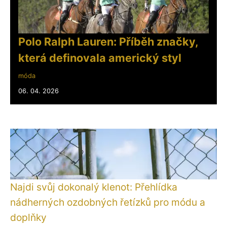
Polo Ralph Lauren: Příběh značky,
která definovala americký styl
móda
06. 04. 2026
Najdi svůj dokonalý klenot: Přehlídka
nádherných ozdobných řetízků pro módu a
doplňky