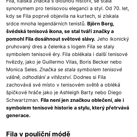
Fila, italská značka s dlouhou historií, se stala
synonymem pro tenisovou eleganci a styl. Od 70. let,
kdy se Fila poprvé objevila na kurtech, si získala
srdce mnoha legendárních tenistů.
Björn Borg,
švédská tenisová ikona, se stal tváří značky a
pomohl Fila dosáhnout světové slávy.
Jeho ikonický
pruhovaný dres a čelenka s logem Fila se staly
symbolem tenisové éry. Fila oblékala i další tenisové
hvězdy, jako je Guillermo Vilas, Boris Becker nebo
Monica Seles.
Značka se stala symbolem tenisové
vášně, odhodlání a vítězství.
Dodnes si Fila
zachovává své místo v tenisovém světě a obléká
špičkové hráče jako je Ashleigh Barty nebo Diego
Schwartzman.
Fila není jen značkou oblečení, ale i
symbolem tenisové historie a stylu, který přetrvává
generace.
Fila v pouliční módě