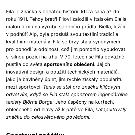
Fila je značka s bohatou historií, která sahá až do
roku 1911. Tehdy bratři Filovi založili v italském Biella
malou firmu na výrobu spodního prádla. Biella, ležící
v podhůří Alp, byla proslulá svou textilní tradicí a
kvalitními materiály. Fila se brzy stala synonymem
pro pohodlí a odolnost, což jim pomohlo vybudovat
si silnou pozici na trhu. V 70. letech se Fila odvážně
pustila do světa
sportovního oblečení
. Jejich
inovativní design a použití technických materiálů,
jako je bavlněný úplet, jim rychle získaly popularitu
mezi sportovci.
Tenis se stal pro značku klíčovým
odvětvím, když se Fila stala sponzorem legendárního
tenisty Björna Borga.
Jeho úspěchy na kurtech,
oblečeného od hlavy až k patě ve Fila,
katapultovaly
značku do celosvětového povědomí.