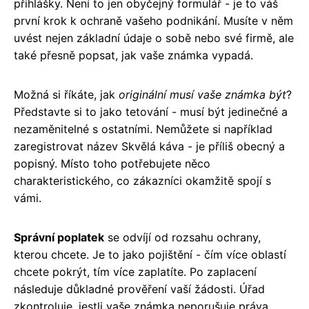
přihlášky. Není to jen obyčejný formulář - je to váš
první krok k ochraně vašeho podnikání. Musíte v něm
uvést nejen základní údaje o sobě nebo své firmě, ale
také přesně popsat, jak vaše známka vypadá.
Možná si říkáte, jak
originální musí vaše známka být
?
Představte si to jako tetování - musí být jedinečné a
nezaměnitelné s ostatními. Nemůžete si například
zaregistrovat název Skvělá káva - je příliš obecný a
popisný. Místo toho potřebujete něco
charakteristického, co zákazníci okamžitě spojí s
vámi.
Správní poplatek
se odvíjí od rozsahu ochrany,
kterou chcete. Je to jako pojištění - čím více oblastí
chcete pokrýt, tím více zaplatíte. Po zaplacení
následuje důkladné prověření vaší žádosti. Úřad
zkontroluje, jestli vaše známka neporušuje práva