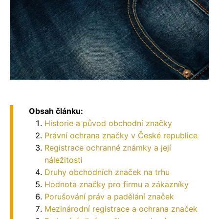
Obsah článku:
Historie a původ obchodní značky
Právní ochrana značky v České republice
Registrace ochranné známky a její
náležitosti
Druhy obchodních značek na trhu
Hodnota značky pro firmu a zákazníky
Porušování práv a padělání značek
Mezinárodní registrace a ochrana značek