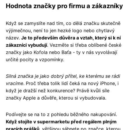
Hodnota značky pro firmu a zákazníky
Když se zamyslíte nad tím, co dělá značku skutečně
výjimečnou, není to jen hezké logo nebo chytlavý
název.
Je to především důvěra a vztah, který si k ní
zákazníci vybudují
. Vezměte si třeba oblíbené české
značky jako Kofola nebo Baťa - ty v nás vyvolávají
určité pocity a vzpomínky.
Silná značka je jako dobrý přítel, ke kterému se rádi
vracíme
. Proč třeba tolik lidí čeká na nový iPhone, i
když je dražší než konkurence? Právě kvůli síle
značky Apple a důvěře, kterou si vybudovala.
Podívejte se na to z pohledu běžného nakupování.
Když stojíte v supermarketu před regálem plným
pracích prášků
, většinou sáhnete po značce, kterou