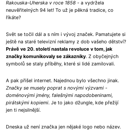
Rakouska-Uherska v roce 1858
- a vydržela
neuvěřitelných 94 let! To už je pěkná tradice, co
říkáte?
Svět se točil dál a s ním i vývoj značek. Pamatujete si
ještě na staré televizní reklamy z dob vašeho dětství?
Právě ve 20. století nastala revoluce v tom, jak
značky komunikovaly se zákazníky
. Z obyčejných
symbolů se staly příběhy, které si lidé zamilovali.
A pak přišel internet. Najednou bylo všechno jinak.
Značky se musely poprat s novými výzvami -
doménovými jmény, falešnými napodobeninami,
pirátskými kopiemi
. Je to jako džungle, kde přežijí
jen ti nejsilnější.
Dneska už není značka jen nějaké logo nebo název.