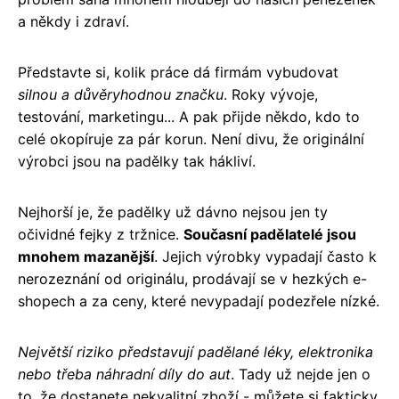
a někdy i zdraví.
Představte si, kolik práce dá firmám vybudovat
silnou a důvěryhodnou značku
. Roky vývoje,
testování, marketingu... A pak přijde někdo, kdo to
celé okopíruje za pár korun. Není divu, že originální
výrobci jsou na padělky tak hákliví.
Nejhorší je, že padělky už dávno nejsou jen ty
očividné fejky z tržnice.
Současní padělatelé jsou
mnohem mazanější
. Jejich výrobky vypadají často k
nerozeznání od originálu, prodávají se v hezkých e-
shopech a za ceny, které nevypadají podezřele nízké.
Největší riziko představují padělané léky, elektronika
nebo třeba náhradní díly do aut
. Tady už nejde jen o
to, že dostanete nekvalitní zboží - můžete si fakticky