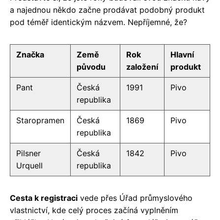
a najednou někdo začne prodávat podobný produkt
pod téměř identickým názvem. Nepříjemné, že?
Značka
Země
Rok
Hlavní
původu
založení
produkt
Pant
Česká
1991
Pivo
republika
Staropramen
Česká
1869
Pivo
republika
Pilsner
Česká
1842
Pivo
Urquell
republika
Cesta k registraci
vede přes Úřad průmyslového
vlastnictví, kde celý proces začíná vyplněním