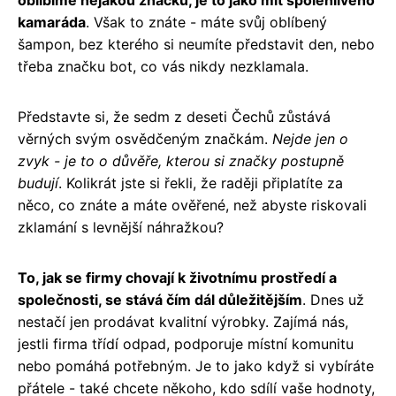
kamaráda
. Však to znáte - máte svůj oblíbený
šampon, bez kterého si neumíte představit den, nebo
třeba značku bot, co vás nikdy nezklamala.
Představte si, že sedm z deseti Čechů zůstává
věrných svým osvědčeným značkám.
Nejde jen o
zvyk - je to o důvěře, kterou si značky postupně
budují
. Kolikrát jste si řekli, že raději připlatíte za
něco, co znáte a máte ověřené, než abyste riskovali
zklamání s levnější náhražkou?
To, jak se firmy chovají k životnímu prostředí a
společnosti, se stává čím dál důležitějším
. Dnes už
nestačí jen prodávat kvalitní výrobky. Zajímá nás,
jestli firma třídí odpad, podporuje místní komunitu
nebo pomáhá potřebným. Je to jako když si vybíráte
přátele - také chcete někoho, kdo sdílí vaše hodnoty,