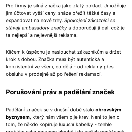
Pro firmy je silná značka jako zlatý poklad. Umožňuje
jim účtovat vyšší ceny, snáze přežít těžké časy a
expandovat na nové trhy.
Spokojení zákazníci se
stávají ambasadory značky
a doporučují ji dál, což je
ta nejlepší a nejlevnější reklama.
Klíčem k úspěchu je naslouchat zákazníkům a držet
krok s dobou. Značka musí být autentická a
konzistentní ve všem, co dělá - od reklamy přes
obsluhu v prodejně až po řešení reklamací.
Porušování práv a padělání značek
Padělání značek se v dnešní době stalo
obrovským
byznysem
, který nám všem pije krev. Není to jen o
tom, že někdo kopíruje luxusní kabelky - tenhle
problém sahá mnohem hlouběji do našich peněženek