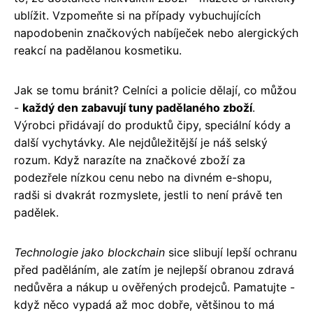
ublížit. Vzpomeňte si na případy vybuchujících
napodobenin značkových nabíječek nebo alergických
reakcí na padělanou kosmetiku.
Jak se tomu bránit? Celníci a policie dělají, co můžou
-
každý den zabavují tuny padělaného zboží
.
Výrobci přidávají do produktů čipy, speciální kódy a
další vychytávky. Ale nejdůležitější je náš selský
rozum. Když narazíte na značkové zboží za
podezřele nízkou cenu nebo na divném e-shopu,
radši si dvakrát rozmyslete, jestli to není právě ten
padělek.
Technologie jako blockchain
sice slibují lepší ochranu
před paděláním, ale zatím je nejlepší obranou zdravá
nedůvěra a nákup u ověřených prodejců. Pamatujte -
když něco vypadá až moc dobře, většinou to má