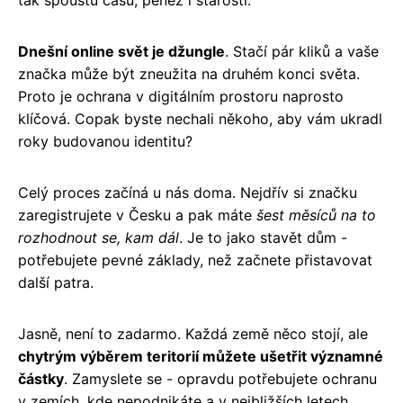
Dnešní online svět je džungle
. Stačí pár kliků a vaše
značka může být zneužita na druhém konci světa.
Proto je ochrana v digitálním prostoru naprosto
klíčová. Copak byste nechali někoho, aby vám ukradl
roky budovanou identitu?
Celý proces začíná u nás doma. Nejdřív si značku
zaregistrujete v Česku a pak máte
šest měsíců na to
rozhodnout se, kam dál
. Je to jako stavět dům -
potřebujete pevné základy, než začnete přistavovat
další patra.
Jasně, není to zadarmo. Každá země něco stojí, ale
chytrým výběrem teritorií můžete ušetřit významné
částky
. Zamyslete se - opravdu potřebujete ochranu
v zemích, kde nepodnikáte a v nejbližších letech