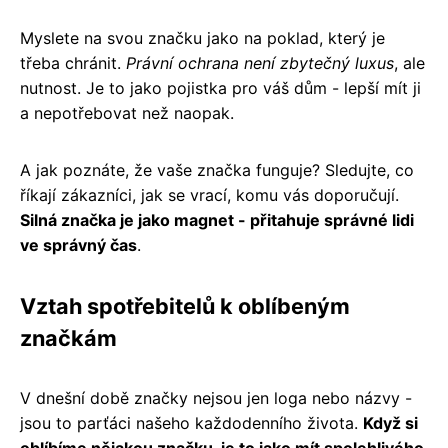
Myslete na svou značku jako na poklad, který je
třeba chránit.
Právní ochrana není zbytečný luxus
, ale
nutnost. Je to jako pojistka pro váš dům - lepší mít ji
a nepotřebovat než naopak.
A jak poznáte, že vaše značka funguje? Sledujte, co
říkají zákazníci, jak se vrací, komu vás doporučují.
Silná značka je jako magnet - přitahuje správné lidi
ve správný čas
.
Vztah spotřebitelů k oblíbeným
značkám
V dnešní době značky nejsou jen loga nebo názvy -
jsou to parťáci našeho každodenního života.
Když si
oblíbíme nějakou značku, je to jako mít spolehlivého