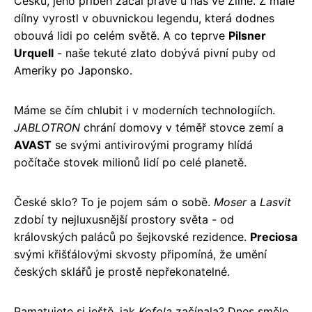
Česku, jeho příběh začal právě u nás ve Zlíně. Z malé
dílny vyrostl v obuvnickou legendu, která dodnes
obouvá lidi po celém světě. A co teprve
Pilsner
Urquell
- naše tekuté zlato dobývá pivní puby od
Ameriky po Japonsko.
Máme se čím chlubit i v moderních technologiích.
JABLOTRON
chrání domovy v téměř stovce zemí a
AVAST
se svými antivirovými programy hlídá
počítače stovek milionů lidí po celé planetě.
České sklo? To je pojem sám o sobě.
Moser
a
Lasvit
zdobí ty nejluxusnější prostory světa - od
královských paláců po šejkovské rezidence.
Preciosa
svými křišťálovými skvosty připomíná, že umění
českých sklářů je prostě nepřekonatelné.
Pamatujete si ještě, jak
Kofola
začínala? Dnes směle