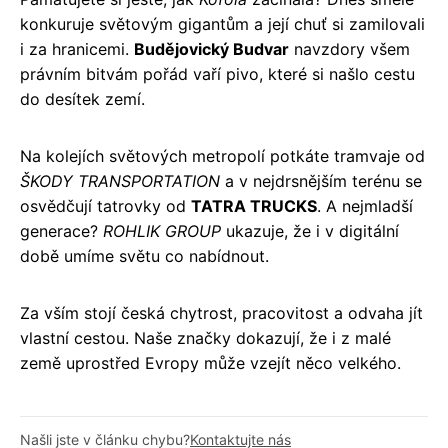
konkuruje světovým gigantům a její chuť si zamilovali
i za hranicemi.
Budějovický Budvar
navzdory všem
právním bitvám pořád vaří pivo, které si našlo cestu
do desítek zemí.
Na kolejích světových metropolí potkáte tramvaje od
ŠKODY TRANSPORTATION
a v nejdrsnějším terénu se
osvědčují tatrovky od
TATRA TRUCKS
. A nejmladší
generace?
ROHLIK GROUP
ukazuje, že i v digitální
době umíme světu co nabídnout.
Za vším stojí česká chytrost, pracovitost a odvaha jít
vlastní cestou. Naše značky dokazují, že i z malé
země uprostřed Evropy může vzejít něco velkého.
Našli jste v článku chybu?
Kontaktujte nás