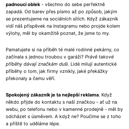
padnoucí oblek
- všechno do sebe perfektně
zapadá. Od barev přes písmo až po způsob, jakým
se prezentujeme na sociálních sítích. Když zákazník
vidí náš příspěvek na Instagramu nebo projde kolem
výlohy, měl by okamžitě poznat, že jsme to my.
Pamatujete si na příběh té malé rodinné pekárny, co
začínala s jednou troubou v garáži?
Právě takové
příběhy dávají značkám duši
. Lidé milují autentické
příběhy o tom, jak firmy vznikly, jaké překážky
překonaly a čemu věří.
Spokojený zákazník je ta nejlepší reklama
. Když
někdo přijde do kontaktu s naší značkou - ať už na
webu, po telefonu nebo v kamenné prodejně - měl by
odcházet s úsměvem. A když ne? Poučíme se z toho
a příště to uděláme lépe.