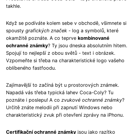
takhle.
Když se podíváte kolem sebe v obchodě, všimnete si
spousty
grafických značek
- log a symbolů, které
okamžitě poznáte. A co teprve
kombinované
ochranné známky
? Ty jsou dneska absolutním hitem.
Spojují to nejlepší z obou světů - text i obrázek.
Vzpomeňte si třeba na charakteristické logo vašeho
oblíbeného fastfoodu.
Zajímavější to začíná být u prostorových známek.
Napadá vás třeba typická lahev Coca-Coly? Tu
poznáte i poslepu! A co
zvukové ochranné známky
?
Určitě znáte melodii při zapnutí Windows nebo
charakteristický zvuk při otevření zprávy na iPhonu.
Certifikační ochranné známky
jsou jako razítko