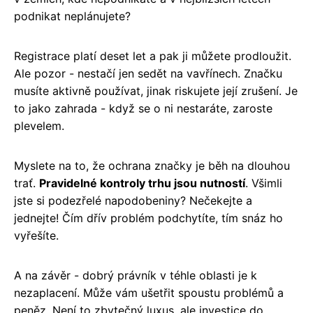
podnikat neplánujete?
Registrace platí deset let a pak ji můžete prodloužit.
Ale pozor - nestačí jen sedět na vavřínech. Značku
musíte aktivně používat, jinak riskujete její zrušení. Je
to jako zahrada - když se o ni nestaráte, zaroste
plevelem.
Myslete na to, že ochrana značky je běh na dlouhou
trať.
Pravidelné kontroly trhu jsou nutností
. Všimli
jste si podezřelé napodobeniny? Nečekejte a
jednejte! Čím dřív problém podchytíte, tím snáz ho
vyřešíte.
A na závěr - dobrý právník v téhle oblasti je k
nezaplacení. Může vám ušetřit spoustu problémů a
peněz. Není to zbytečný luxus, ale investice do