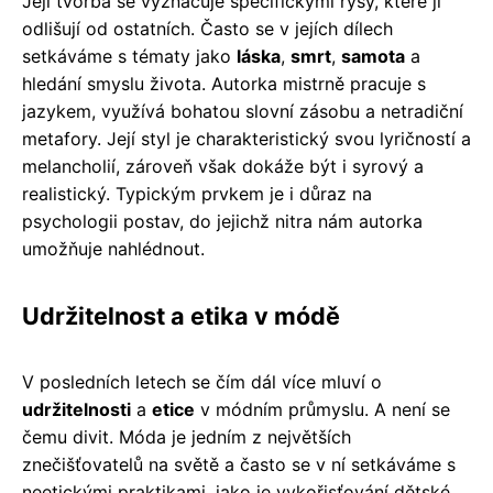
Její tvorba se vyznačuje specifickými rysy, které ji
odlišují od ostatních. Často se v jejích dílech
setkáváme s tématy jako
láska
,
smrt
,
samota
a
hledání smyslu života. Autorka mistrně pracuje s
jazykem, využívá bohatou slovní zásobu a netradiční
metafory. Její styl je charakteristický svou lyričností a
melancholií, zároveň však dokáže být i syrový a
realistický. Typickým prvkem je i důraz na
psychologii postav, do jejichž nitra nám autorka
umožňuje nahlédnout.
Udržitelnost a etika v módě
V posledních letech se čím dál více mluví o
udržitelnosti
a
etice
v módním průmyslu. A není se
čemu divit. Móda je jedním z největších
znečišťovatelů na světě a často se v ní setkáváme s
neetickými praktikami, jako je vykořisťování dětské