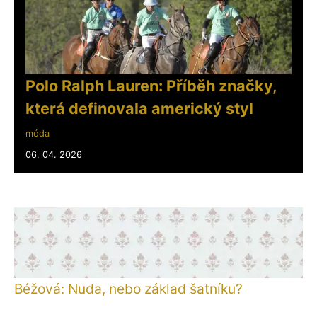
Polo Ralph Lauren: Příběh značky,
která definovala americký styl
móda
06. 04. 2026
Béžová: Nuda, nebo základ šatníku?