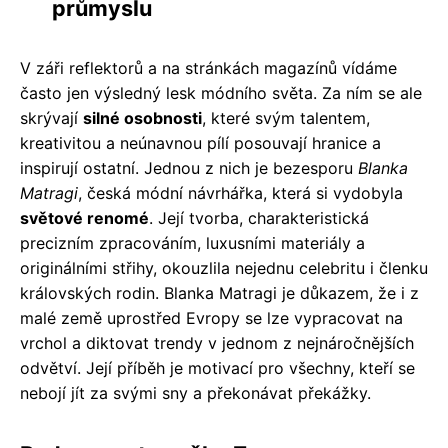
průmyslu
V záři reflektorů a na stránkách magazínů vídáme
často jen výsledný lesk módního světa. Za ním se ale
skrývají
silné osobnosti
, které svým talentem,
kreativitou a neúnavnou pílí posouvají hranice a
inspirují ostatní. Jednou z nich je bezesporu
Blanka
Matragi
, česká módní návrhářka, která si vydobyla
světové renomé
. Její tvorba, charakteristická
precizním zpracováním, luxusními materiály a
originálními střihy, okouzlila nejednu celebritu i členku
královských rodin. Blanka Matragi je důkazem, že i z
malé země uprostřed Evropy se lze vypracovat na
vrchol a diktovat trendy v jednom z nejnáročnějších
odvětví. Její příběh je motivací pro všechny, kteří se
nebojí jít za svými sny a překonávat překážky.