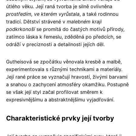
útlého věku. Její raná tvorba je silně ovlivněna
prostředím, ve kterém vyrůstala
, a také rodinnou
tradicí. Dětství strávené v
malebném kraji
podkrkonoší
se promítá do častých motivů přírody,
zatímco láska k řemeslu, zděděná po předcích, se
odráží v preciznosti a detailnosti jejích děl.
Gutheisová se zpočátku věnovala kresbě a malbě,
experimentovala s různými technikami a materiály.
Její rané práce se vyznačují hravostí, živými barvami
a snahou o zachycení atmosféry okamžiku. Postupně
se však její styl začal profilovat směrem k
expresivnějšímu a abstraktnějšímu vyjadřování.
Charakteristické prvky její tvorby