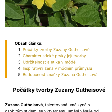
Obsah článku:
Počátky tvorby Zuzany Gutheisové
Charakteristické prvky její tvorby
Udržitelnost a etika v módě
Inspirativní žena v módním průmyslu
Budoucnost značky Zuzana Gutheisová
Počátky tvorby Zuzany Gutheisové
Zuzana Gutheisová
, talentovaná umělkyně s
osobitým stylem, se výtvarnému umění věnuje od