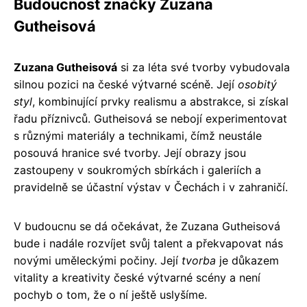
Budoucnost značky Zuzana
Gutheisová
Zuzana Gutheisová
si za léta své tvorby vybudovala
silnou pozici na české výtvarné scéně. Její
osobitý
styl
, kombinující prvky realismu a abstrakce, si získal
řadu příznivců. Gutheisová se nebojí experimentovat
s různými materiály a technikami, čímž neustále
posouvá hranice své tvorby. Její obrazy jsou
zastoupeny v soukromých sbírkách i galeriích a
pravidelně se účastní výstav v Čechách i v zahraničí.
V budoucnu se dá očekávat, že Zuzana Gutheisová
bude i nadále rozvíjet svůj talent a překvapovat nás
novými uměleckými počiny. Její
tvorba
je důkazem
vitality a kreativity české výtvarné scény a není
pochyb o tom, že o ní ještě uslyšíme.