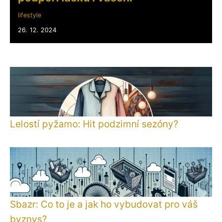
lifestyle
26. 12. 2024
Lelostí pyžamo: Hit podzimní sezóny?
Sbazr: Co to je a jak ho vybudovat pro váš
byznys?