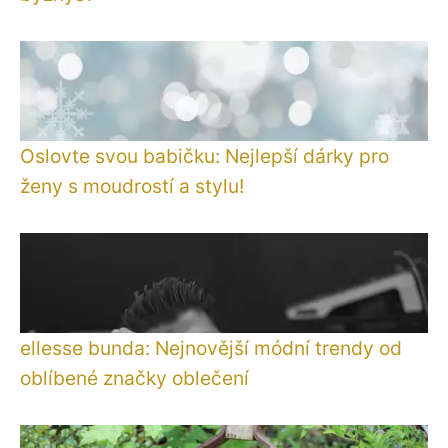
Oslovte svou babičku: Nejlepší dárky pro
ženy s moudrostí a stylu!
ellesse bunda: Nejnovější módní trendy od
oblíbené značky oblečení