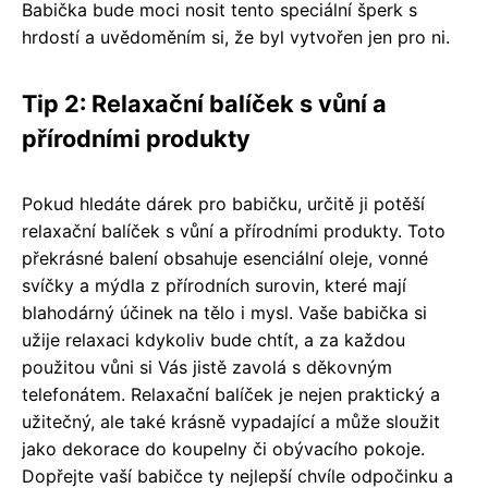
Babička bude moci nosit tento speciální šperk s
hrdostí a uvědoměním si, že byl vytvořen jen pro ni.
Tip 2: Relaxační balíček s vůní a
přírodními produkty
Pokud hledáte dárek pro babičku, určitě ji potěší
relaxační balíček s vůní a přírodními produkty. Toto
překrásné balení obsahuje esenciální oleje, vonné
svíčky a mýdla z přírodních surovin, které mají
blahodárný účinek na tělo i mysl. Vaše babička si
užije relaxaci kdykoliv bude chtít, a za každou
použitou vůni si Vás jistě zavolá s děkovným
telefonátem. Relaxační balíček je nejen praktický a
užitečný, ale také krásně vypadající a může sloužit
jako dekorace do koupelny či obývacího pokoje.
Dopřejte vaší babičce ty nejlepší chvíle odpočinku a