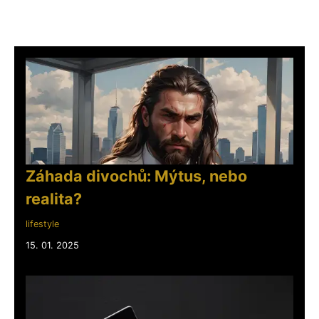
Záhada divochů: Mýtus, nebo
realita?
lifestyle
15. 01. 2025